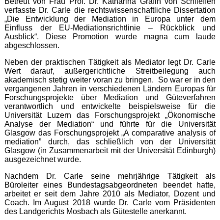
Betreut von Frau Prof. Dr. Katharina Gräfin von Schlieffen
verfasste Dr. Carle die rechtswissenschaftliche Dissertation
„Die Entwicklung der Mediation in Europa unter dem
Einfluss der EU-Mediationsrichtlinie – Rückblick und
Ausblick“. Diese Promotion wurde magna cum laude
abgeschlossen.
Neben der praktischen Tätigkeit als Mediator legt Dr. Carle
Wert darauf, außergerichtliche Streitbeilegung auch
akademisch stetig weiter voran zu bringen. So war er in den
vergangenen Jahren in verschiedenen Ländern Europas für
Forschungsprojekte über Mediation und Güteverfahren
verantwortlich und entwickelte beispielsweise für die
Universität Luzern das Forschungsprojekt „Ökonomische
Analyse der Mediation“ und führte für die Universität
Glasgow das Forschungsprojekt „A comparative analysis of
mediation” durch, das schließlich von der Universität
Glasgow (in Zusammenarbeit mit der Universität Edinburgh)
ausgezeichnet wurde.
Nachdem Dr. Carle seine mehrjährige Tätigkeit als
Büroleiter eines Bundestagsabgeordneten beendet hatte,
arbeitet er seit dem Jahre 2010 als Mediator, Dozent und
Coach. Im August 2018 wurde Dr. Carle vom Präsidenten
des Landgerichts Mosbach als Gütestelle anerkannt.